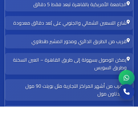
الجامعة الأمريكية بالقاهرة تبعد فقط 5 دقائق
شارع التسعين الشمالي والجنوبي على بُعد دقائق معدودة
قريب من الطريق الدائري ومحور المشير طنطاوي
يمكن الوصول بسهولة إلى طريق القاهرة – العين السخنة
وطريق السويس
بالقرب من أشهر المراكز التجارية مثل بوينت 90 مول
وميدتاون مول
مطار القاهرة الدولي يقع على بُعد مسافة قصيرة
استفسر عن الموقع